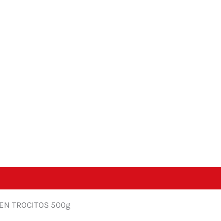
ipción
Información adicional
 EN TROCITOS 500g