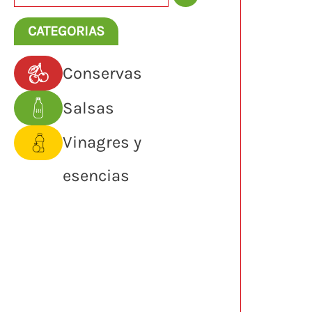
s
c
CATEGORIAS
a
Conservas
r
Salsas
Vinagres y
esencias