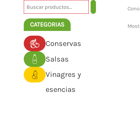
s
Cons
c
a
CATEGORIAS
Mostr
r
Conservas
Salsas
Vinagres y
esencias