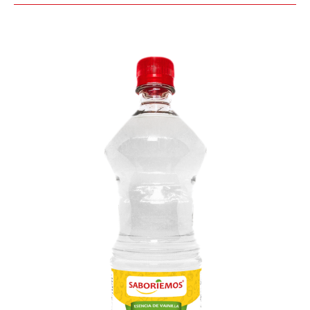
ESENCIA
DE
VAINILLA
BLANCA
1000g