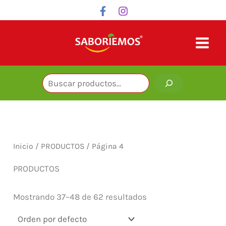
Ir
Buscar
Buscar
B
al
u
contenido
s
c
a
r
Inicio
/
PRODUCTOS
/ Página 4
PRODUCTOS
Mostrando 37–48 de 62 resultados